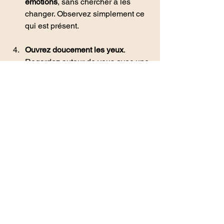
émotions
, sans chercher à les 
changer. Observez simplement ce 
qui est présent.
Ouvrez doucement les yeux
. 
Regardez autour de vous avec une 
nouvelle sensibilité : une lumière, 
un détail, un mouvement… laissez-
vous toucher par ce que vous 
voyez.
Quelques instants suffisent pour 
ressentir la vie circuler en vous
 et 
regarder le monde différemment.
Accompagner, n’est pas de guider vers 
un idéal, mais de soutenir, chacun, 
dans sa manière unique de traverser la 
vie. »