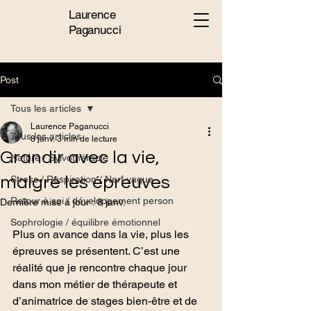
Laurence
Paganucci
Post
Tous les articles
Laurence Paganucci
Tous les articles
8 janv.
3 min de lecture
Grandir avec la vie,
Nature / Sylvothérapie
malgré les épreuves
Stress / Respiration / Nerf vague
Retour à soi / développement person
Dernière mise à jour :
8 janv.
Sophrologie / équilibre émotionnel
Plus on avance dans la vie, plus les 
épreuves se présentent. C’est une 
réalité que je rencontre chaque jour 
dans mon métier de thérapeute et 
d’animatrice de stages bien-être et de 