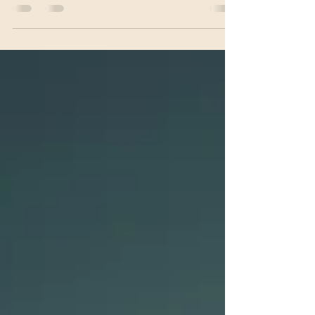
L’être humain n’hiberne pas au sens biologique du
terme, mais il reste profondément sensible aux
cycles de la nature. Même entourés d’écrans,
d’horaires fixes et d’obligations permanentes, nos
corps continuent de réagir aux variations de
lumière, de température et d’activité sociale. Les
rythmes circadiens, qui régulent notamment le
sommeil et l’énergie, sont sensibles à la lumière
naturelle. Lorsque les jours raccourcissent, le
corps peut naturellement réclamer davantage