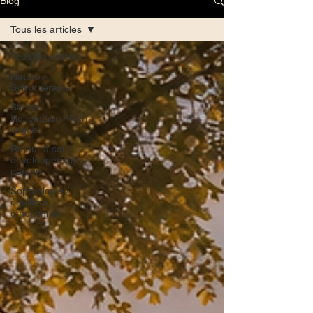
Blog
Tous les articles
Tous les articles
Nature /
Sylvothérapie
Stress /
Respiration / Nerf
vague
Retour à soi /
développement
person
Sophrologie /
équilibre
émotionnel