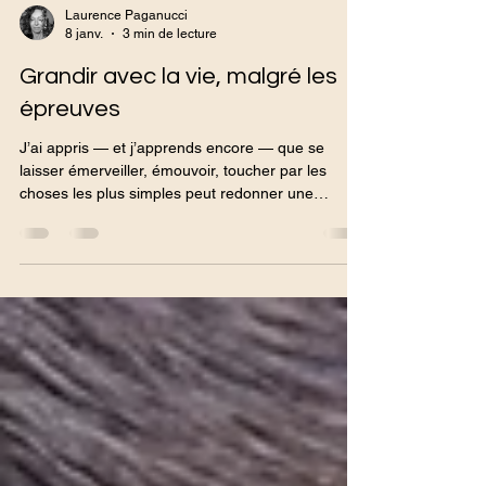
Laurence Paganucci
8 janv.
3 min de lecture
Grandir avec la vie, malgré les
épreuves
J’ai appris — et j’apprends encore — que se
laisser émerveiller, émouvoir, toucher par les
choses les plus simples peut redonner une
profondeur immense à l’existence. Un regard. Un
sourire. Une lumière particulière. Un arbre
déployé. Le chant d’un oiseau. Un moment de
présence vraie. Ces instants-là ne suppriment pas
les difficultés, mais ils les traversent autrement. Ils
rappellent que la vie ne se résume pas à ce qui
fait mal.